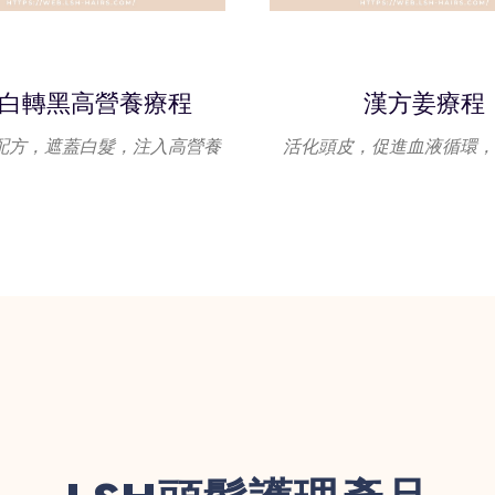
白轉黑高營養療程
漢方姜療程
配方，遮蓋白髮，注入高營養
活化頭皮，促進血液循環，