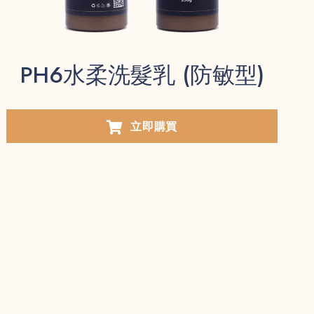
PH6水柔洗髮乳 (防敏型)
立即購買