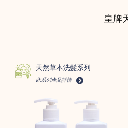
皇牌
天然草本洗髮系列
此系列產品詳情