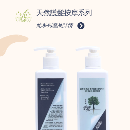
天然護髮按摩系列
此系列產品詳情