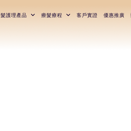
頭髮護理產品
療髮療程
客戶實證
優惠推廣