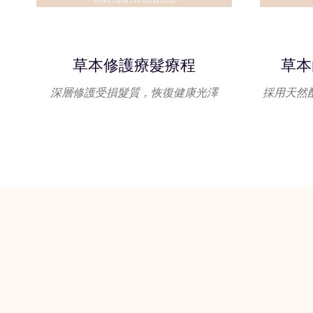
草本修護療髮療程
草本
深層修護受損髮質，恢復健康光澤
採用天然