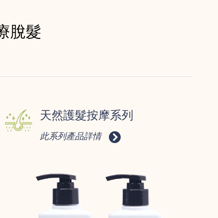
療脫髮
天然護髮按摩系列
此系列產品詳情