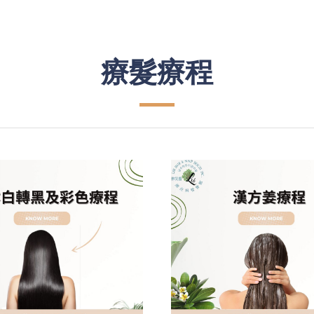
療髮療程
天然配方，遮蓋白髮，注
活化頭皮，促進血液循
入高營養
防脫髮